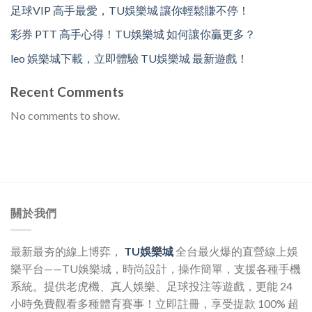
足球VIP 高手最愛，TU娛樂城 讓你輕鬆賺不停！
彩券 PTT 高手心得！TU娛樂城 如何讓你贏更多？
leo 娛樂城下載，立即體驗 TU娛樂城 最新遊戲！
Recent Comments
No comments to show.
關於我們
最新最夯的線上博弈，
TU娛樂城
全台最火爆的直營線上娛
樂平台——TU娛樂城，時尚設計，操作簡單，支援各種手機
系統。提供老虎機、真人娛樂、足球投注等遊戲，更能 24
小時免費觀看多種體育賽事！立即註冊，享受提款 100% 超