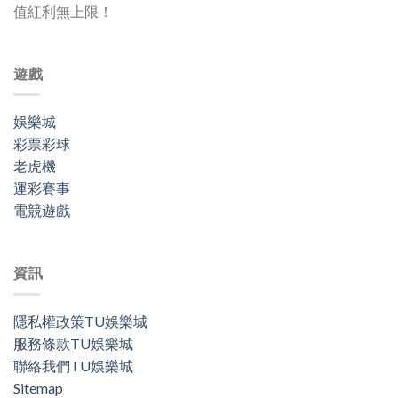
值紅利無上限！
遊戲
娛樂城
彩票彩球
老虎機
運彩賽事
電競遊戲
資訊
隱私權政策TU娛樂城
服務條款TU娛樂城
聯絡我們TU娛樂城
Sitemap