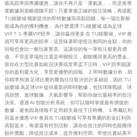
最高賠率與專屬優惠，讓你不再只是「運氣派」，而是靠專
業數據與策略穩賺不賠！只要掌握正確的投注策略，再搭配
TU娛樂城 獨家提供的即時數據與高額回饋，每一場比賽都
能成為你的獲利機會。 為什麼選擇 TU娛樂城 成為足球
VIP？ 1. 專屬VIP賠率，讓你贏得更多 在 TU娛樂城，VIP 會
員可享有更高的賠率，這意味著即使投注相同的金額，你的
回報也會比一般玩家更高。這讓你的每一筆投注都更具價
值，不管是單場投注還是串關投注，都能獲得更高的獎金。
當你在大型比賽如歐冠決賽或世界盃下注時，VIP 賠率能讓
你的盈利最大化，享受更優勢的回報。 2. 即時數據分析，助
你精準預測 足球比賽的勝負往往取決於許多細節，因此 TU
娛樂城 為足球VIP 提供最新的即時數據，包括球隊戰績、球
員狀態、進球數據、天氣影響等，幫助你做出最精準的投注
決策。通過 AI 智能分析系統，你可以隨時掌握最有價值的
數據，避免因為情報不足而錯失最佳下注時機。 3. 專屬紅利
與返水優惠 VIP 會員在 TU娛樂城 可享有專屬的彩金紅利與
高額返水，每週還有特別活動，讓你在投注的同時也能獲得
額外獎勵，降低投注成本，提升獲利空間。即使比賽結果不