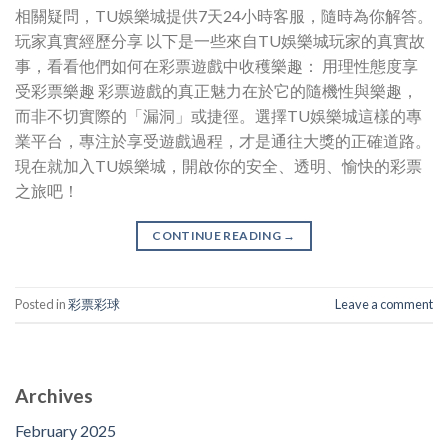
相關疑問，TU娛樂城提供7天24小時客服，隨時為你解答。
玩家真實經歷分享 以下是一些來自TU娛樂城玩家的真實故
事，看看他們如何在彩票遊戲中收穫樂趣： 用理性態度享
受彩票樂趣 彩票遊戲的真正魅力在於它的隨機性與樂趣，
而非不切實際的「漏洞」或捷徑。選擇TU娛樂城這樣的專
業平台，專注於享受遊戲過程，才是通往大獎的正確道路。
現在就加入TU娛樂城，開啟你的安全、透明、愉快的彩票
之旅吧！
CONTINUE READING
→
Posted in
彩票彩球
Leave a comment
Archives
February 2025