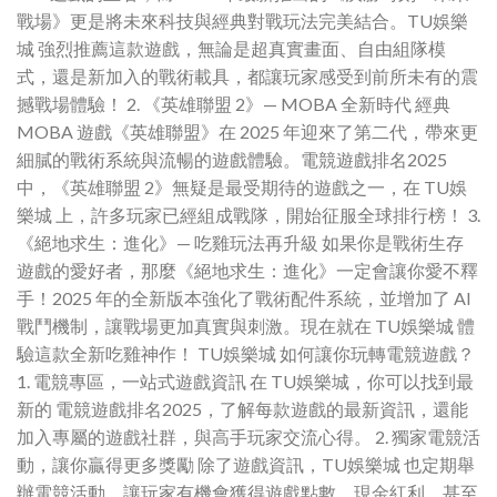
戰場》更是將未來科技與經典對戰玩法完美結合。TU娛樂
城 強烈推薦這款遊戲，無論是超真實畫面、自由組隊模
式，還是新加入的戰術載具，都讓玩家感受到前所未有的震
撼戰場體驗！ 2. 《英雄聯盟 2》— MOBA 全新時代 經典
MOBA 遊戲《英雄聯盟》在 2025 年迎來了第二代，帶來更
細膩的戰術系統與流暢的遊戲體驗。電競遊戲排名2025
中，《英雄聯盟 2》無疑是最受期待的遊戲之一，在 TU娛
樂城 上，許多玩家已經組成戰隊，開始征服全球排行榜！ 3.
《絕地求生：進化》— 吃雞玩法再升級 如果你是戰術生存
遊戲的愛好者，那麼《絕地求生：進化》一定會讓你愛不釋
手！2025 年的全新版本強化了戰術配件系統，並增加了 AI
戰鬥機制，讓戰場更加真實與刺激。現在就在 TU娛樂城 體
驗這款全新吃雞神作！ TU娛樂城 如何讓你玩轉電競遊戲？
1. 電競專區，一站式遊戲資訊 在 TU娛樂城，你可以找到最
新的 電競遊戲排名2025，了解每款遊戲的最新資訊，還能
加入專屬的遊戲社群，與高手玩家交流心得。 2. 獨家電競活
動，讓你贏得更多獎勵 除了遊戲資訊，TU娛樂城 也定期舉
辦電競活動，讓玩家有機會獲得遊戲點數、現金紅利，甚至