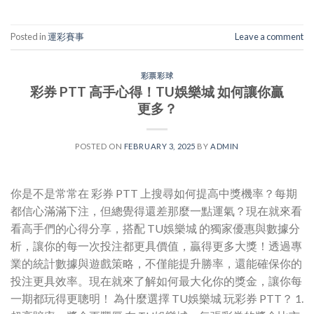
Posted in
運彩賽事
Leave a comment
彩票彩球
彩券 PTT 高手心得！TU娛樂城 如何讓你贏
更多？
POSTED ON
FEBRUARY 3, 2025
BY
ADMIN
你是不是常常在 彩券 PTT 上搜尋如何提高中獎機率？每期
都信心滿滿下注，但總覺得還差那麼一點運氣？現在就來看
看高手們的心得分享，搭配 TU娛樂城 的獨家優惠與數據分
析，讓你的每一次投注都更具價值，贏得更多大獎！透過專
業的統計數據與遊戲策略，不僅能提升勝率，還能確保你的
投注更具效率。現在就來了解如何最大化你的獎金，讓你每
一期都玩得更聰明！ 為什麼選擇 TU娛樂城 玩彩券 PTT？ 1.