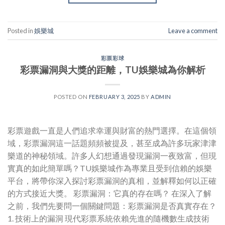
Posted in
娛樂城
Leave a comment
彩票彩球
彩票漏洞與大獎的距離，TU娛樂城為你解析
POSTED ON
FEBRUARY 3, 2025
BY
ADMIN
彩票遊戲一直是人們追求幸運與財富的熱門選擇。在這個領
域，彩票漏洞這一話題頻頻被提及，甚至成為許多玩家津津
樂道的神秘領域。許多人幻想通過發現漏洞一夜致富，但現
實真的如此簡單嗎？TU娛樂城作為專業且受到信賴的娛樂
平台，將帶你深入探討彩票漏洞的真相，並解釋如何以正確
的方式接近大獎。 彩票漏洞：它真的存在嗎？ 在深入了解
之前，我們先要問一個關鍵問題：彩票漏洞是否真實存在？
1. 技術上的漏洞 現代彩票系統依賴先進的隨機數生成技術